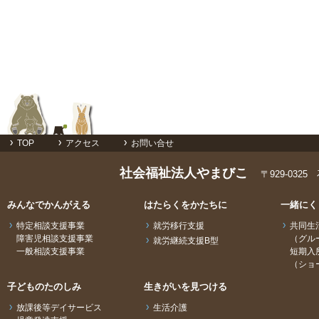
TOP
アクセス
お問い合せ
社会福祉法人やまびこ
〒929-032
みんなでかんがえる
はたらくをかたちに
一緒にく
特定相談支援事業
就労移行支援
共同生
障害児相談支援事業
（グル
就労継続支援B型
一般相談支援事業
短期入
（ショ
子どものたのしみ
生きがいを見つける
放課後等デイサービス
生活介護